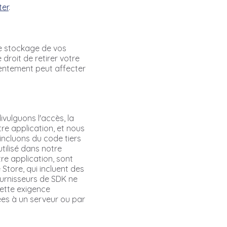
ter
.
 le stockage de vos
droit de retirer votre
sentement peut affecter
ulguons l'accès, la
tre application, et nous
 incluons du code tiers
tilisé dans notre
tre application, sont
tore, qui incluent des
ournisseurs de SDK ne
Cette exigence
ées à un serveur ou par